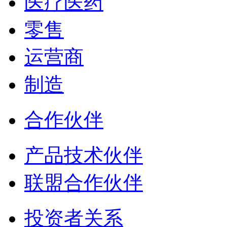
医疗医药
零售
运营商
制造
合作伙伴
产品技术伙伴
联盟合作伙伴
投资者关系