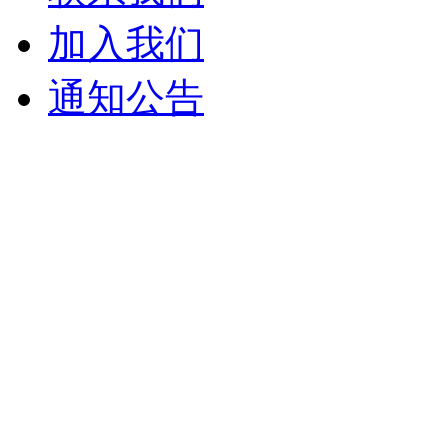
加入我们
通知公告