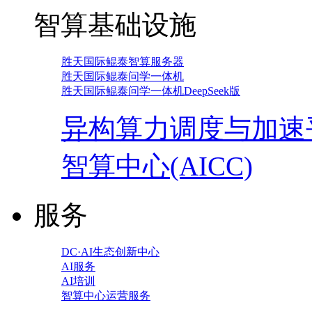
智算基础设施
胜天国际鲲泰智算服务器
胜天国际鲲泰问学一体机
胜天国际鲲泰问学一体机DeepSeek版
异构算力调度与加速
智算中心(AICC)
服务
DC·AI生态创新中心
AI服务
AI培训
智算中心运营服务